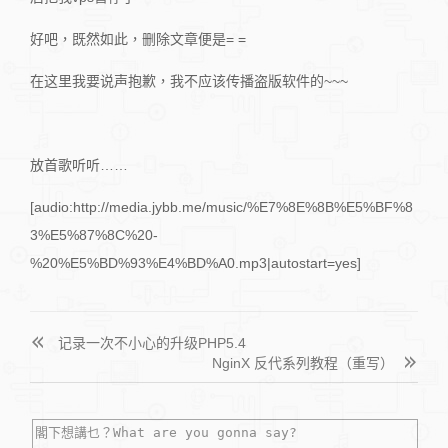
好吧，既然如此，删除文章便是= =
在这里我要说声抱歉，我不应该传播盗版软件的~~~
放首歌听听……
[audio:http://media.jybb.me/music/%E7%8E%8B%E5%BF%8
3%E5%87%8C%20-
%20%E5%BD%93%E4%BD%A0.mp3|autostart=yes]
记录一次不小心的升级PHP5.4
NginX 反代系列教程（重写）