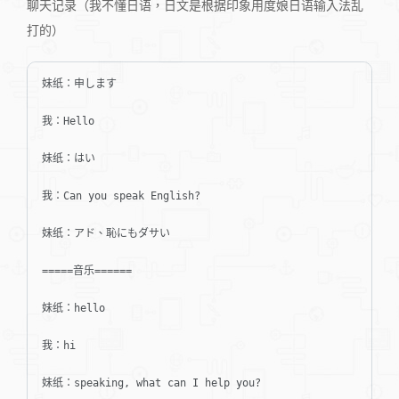
聊天记录（我不懂日语，日文是根据印象用度娘日语输入法乱
打的）
妹纸：申します

我：Hello

妹纸：はい

我：Can you speak English?

妹纸：アド、恥にもダサい

=====音乐======

妹纸：hello

我：hi

妹纸：speaking, what can I help you?
