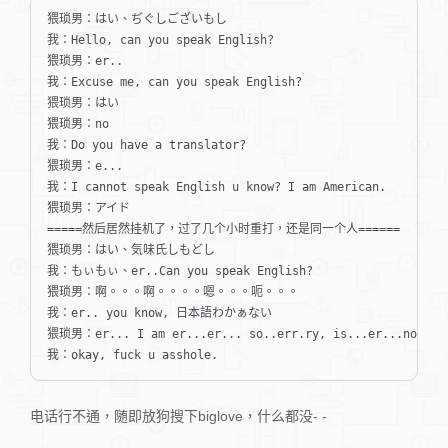
猥琐男：はい、ぢぐしございもし

我：Hello, can you speak English?

猥琐男：er..

我：Excuse me, can you speak English?

猥琐男：はい

猥琐男：no

我：Do you have a translator?

猥琐男：e...

我：I cannot speak English u know? I am American.

猥琐男：アイド

=====然后居然挂机了，过了几个小时重打，还是同一个人======

猥琐男：はい、気味氏しもどし

我：もぃもぃ、er..Can you speak English?

猥琐男：啊。。。啊。。。。嗯。。。呃。。。

我：er.. you know, 日本語わかぁない

猥琐男：er... I am er...er... so..err.ry, is...er...no...en
我：okay, fuck u asshole.
电话行不通，随即放狗搜下biglove，什么都没- -