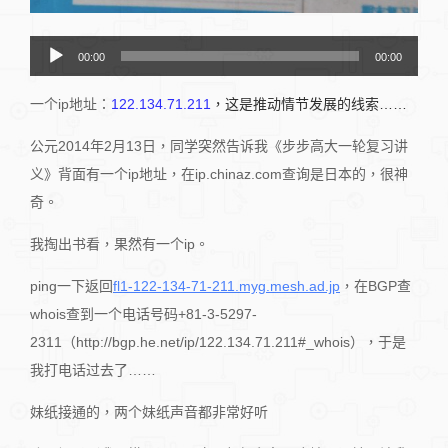
音
00:00
00:00
訊
一个ip地址：
122.134.71.211
，这是推动情节发展的线索……
播
放
公元2014年2月13日，同学突然告诉我《步步高大一轮复习讲
器
义》背面有一个ip地址，在ip.chinaz.com查询是日本的，很神
奇。
我掏出书看，果然有一个ip。
ping一下返回
fl1-122-134-71-211.myg.mesh.ad.jp
，在BGP查
whois查到一个电话号码+81-3-5297-
2311（http://bgp.he.net/ip/122.134.71.211#_whois），于是
我打电话过去了……
妹纸接通的，两个妹纸声音都非常好听