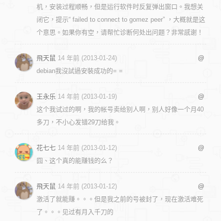
机，安装过程顺畅，但是运行软件时反复弹出窗口。我想关
闭它，提示“ failed to connect to gomez peer” ，大概就是这
个意思。如果你有空，请帮忙诊断何处出问题？非常感谢！
飛天鼠
14 年前 (2013-01-24)
@
debian我沒試過安裝成功的= =
王永乐
14 年前 (2013-01-19)
@
这个我试过的啊，我的帐号卖给别人啊，别人好像一个月40
多刀，不小心发错29刀给我。
花七七
14 年前 (2013-01-12)
@
囧、这个真的能赚钱的么？
飛天鼠
14 年前 (2013-01-12)
@
激活了就能赚。。。但是我之前的号被封了，现在激活难死
了。。。见过有月入千刀的