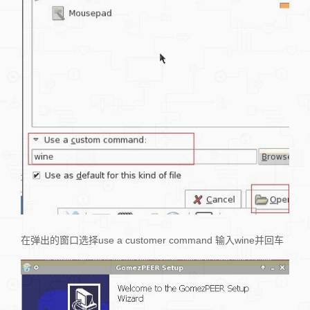
在弹出的窗口选择use a customer command 输入wine并回车