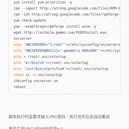
yum install yum-priorities -y

rpm --import http://atrong.googlecode.com/files/RPM-GPG-KE
rpm -ivh http://atrong.googlecode.com/files/rpmforge-rele
yum check-update

yum --enablerepo=rpmforge install wine -y

wget http://lastmile.gomez.com/PEERInstall.exe

echo
'VNCSERVERS="1:root"'
echo
'VNCSERVERARGS[1]="-geometry 800x600"'
echo
echo
'#!/bin/sh'
echo
'/usr/bin/startxfce4'
chmod
 +x ~/.vnc/xstartup

chkconfig vncserver on

reboot
脚本执行时会要求输入VNC密码，执行完毕后会自动重启
重启后用VNCVIEWER连接ip:1