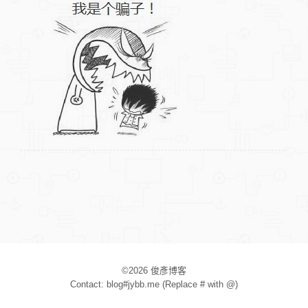
©2026 俊彥博客
Contact: blog#jybb.me (Replace # with @)