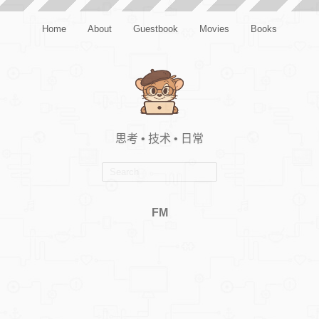
Home
About
Guestbook
Movies
Books
思考 • 技术 • 日常
FM