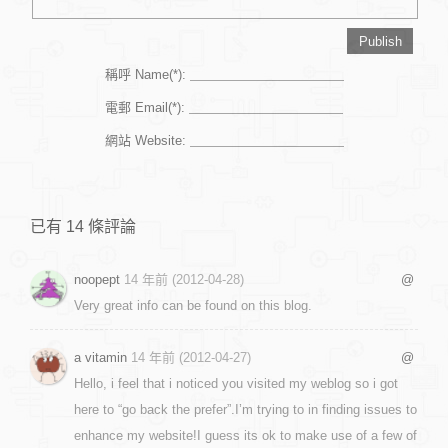
稱呼 Name(*):
電郵 Email(*):
網站 Website:
已有 14 條評論
noopept
14 年前 (2012-04-28)
@
Very great info can be found on this blog.
a vitamin
14 年前 (2012-04-27)
@
Hello, i feel that i noticed you visited my weblog so i got
here to “go back the prefer”.I’m trying to in finding issues to
enhance my website!I guess its ok to make use of a few of