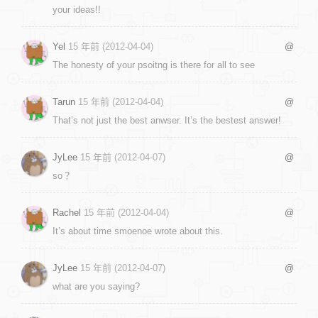
your ideas!!
Yel
15 年前 (2012-04-04)
@
The honesty of your psoitng is there for all to see
Tarun
15 年前 (2012-04-04)
@
That’s not just the best anwser. It’s the bestest answer!
JyLee
15 年前 (2012-04-07)
@
so？
Rachel
15 年前 (2012-04-04)
@
It’s about time smoenoe wrote about this.
JyLee
15 年前 (2012-04-07)
@
what are you saying?