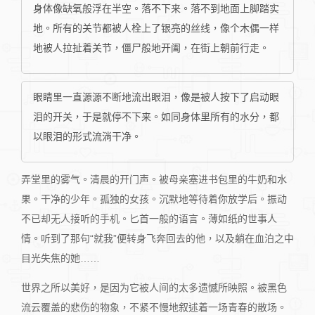
身体像缺氧般浮在半空。落不下来。落不到地面上脚踏实
地。所有的关节都被人栓上了银亮的丝线，像个木偶一样
地被人拉扯着关节，僵尸般地开阖，在街上朝前行走。
眼睛里一直源源不断地流出眼泪，像是被人按下了启动眼
泪的开关，于是就停不下来。如同身体里所有的水分，都
以眼泪的形式流淌干净。
弄堂里的雾气。清晨的开门声。被母亲塞进书包里的牛奶和水
果。干净的少年。孤独的女孩。沉默地等待着你放学后。振动
不已却无人接听的手机。匕首一般的语言。薄如纸的世事人
情。听到了那句“就我”便转身飞奔回去的他，以及躺在血泊之中
目光失焦的她……
世界之所以美好，是因为它被人间的太多遗憾所映照。被黑色
流云覆盖的悲伤的物象，不紧不慢地叙述着一场青春的散场。