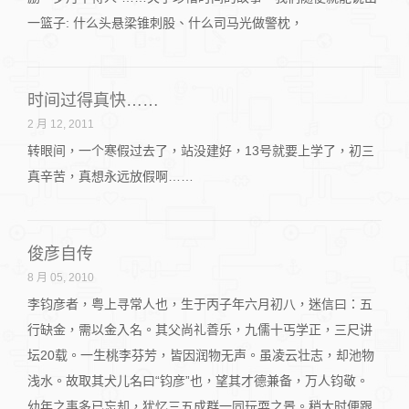
一篮子: 什么头悬梁锥刺股、什么司马光做警枕，
时间过得真快……
2 月 12, 2011
转眼间，一个寒假过去了，站没建好，13号就要上学了，初三
真辛苦，真想永远放假啊……
俊彦自传
8 月 05, 2010
李钧彦者，粤上寻常人也，生于丙子年六月初八，迷信曰：五
行缺金，需以金入名。其父尚礼善乐，九儒十丐学正，三尺讲
坛20载。一生桃李芬芳，皆因润物无声。虽凌云壮志，却池物
浅水。故取其犬儿名曰“钧彦”也，望其才德兼备，万人钧敬。
幼年之事多已忘却，犹忆三五成群一同玩耍之景。稍大时便跟